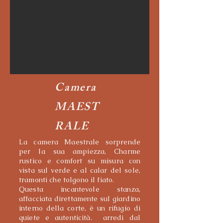
Camera
MAEST
RALE
La camera Maestrale sorprende
per la sua ampiezza, Charme
rustico e comfort su misura con
vista sul verde e al calar del sole,
tramonti che tolgono il fiato.
Questa incantevole stanza,
affacciata direttamente sul giardino
interno della corte, è un rifugio di
quiete e autenticità. arredi dal