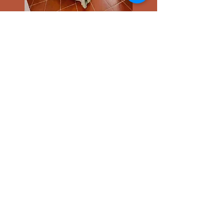
Camera
PONEN
TE
In una tipica corte di campagna,
questo spazio versatile si adatta
perfettamente sia come ampia
camera privata che come mini
appartamento indipendente. Gli
interni riflettono il calore delle
antiche case rurali: travi a vista,
arredi dal gusto tradizionale ma
essenziale.
Pensato per offrire comfort e
funzionalità, lo spazio include una
comoda zona notte, una cucina
attrezzata,