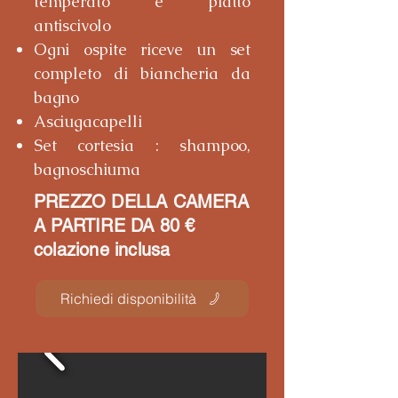
temperato e piatto
antiscivolo
Ogni ospite riceve un set
completo di biancheria da
bagno
Asciugacapelli
Set cortesia : shampoo,
bagnoschiuma
PREZZO DELLA CAMER
A
A PARTIRE DA 80 €
colazione inclusa
Richiedi disponibilità