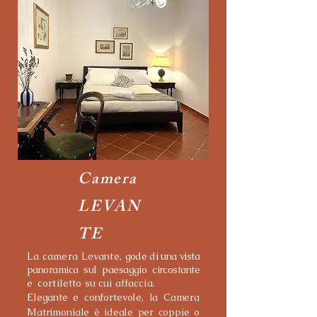
Camera
LEVAN
TE
La camera Levante,
gode di una vista
panoramica sul paesaggio circostante
e
cortiletto su cui affaccia.
Elegante e confortevole, la Camera
Matrimoniale è ideale per coppie o